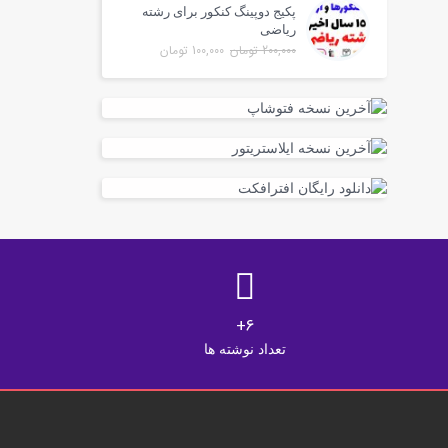
پکیج دوپینگ کنکور برای رشته
ریاضی
200,000
تومان
100,000
تومان
6+
تعداد نوشته ها