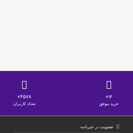
4578+
12+
خرید موفق
تعداد کاربران
عضویت در خبرنامه