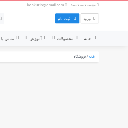
konkur.in@gmail.com
10007000700080
ورود
ثبت نام
خانه
محصولات
آموزش
تماس با م
خانه
/
فروشگاه
آزمون آزمایشی
دفترچه 
جزوه
جزوه
دی وی دی های آموزشی
دی وی 
فیلم آموزشی
فیلم آم
کتاب
کتاب
برنامه ریزی و مشاوره